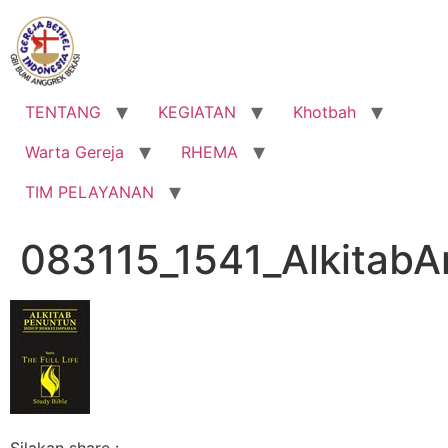
Lewati
ke
konten
TENTANG
KEGIATAN
Khotbah
Warta Gereja
RHEMA
TIM PELAYANAN
083115_1541_AlkitabA