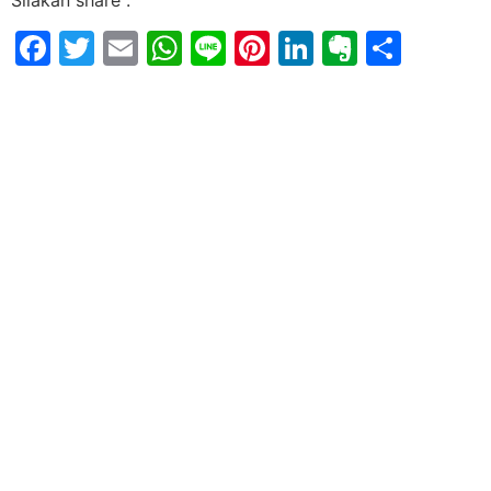
Silakan share :
Facebook
Twitter
Email
WhatsApp
Line
Pinterest
LinkedIn
Evernot
Shar