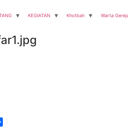
TANG
KEGIATAN
Khotbah
Warta Gerej
ar1.jpg
st
edIn
vernote
Share