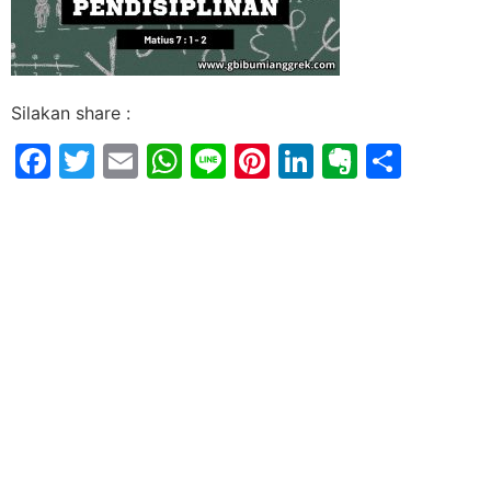
Silakan share :
Facebook
Twitter
Email
WhatsApp
Line
Pinterest
LinkedIn
Evernot
Shar