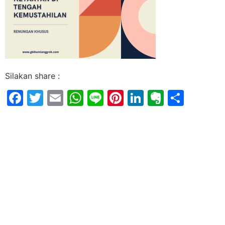
Silakan share :
Facebook
Twitter
Email
WhatsApp
Line
Pinterest
LinkedIn
Evernot
Shar