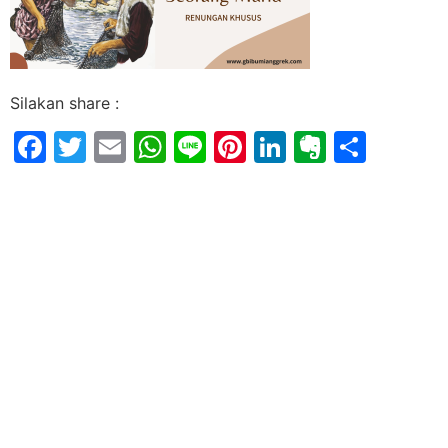
Silakan share :
Facebook
Twitter
Email
WhatsApp
Line
Pinterest
LinkedIn
Evernot
Shar